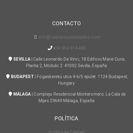
CONTACTO
info@castanoyasociados.com
+
34 954 914 480
SEVILLA
| Calle Leonardo Da Vinci, 18 Edificio Marie Curie,
Planta 2, Módulo 2. 41092 Sevilla, España
BUDAPEST
| Fogaskerekü utca 4-6/5 epület. 1124 Budapest,
Hungary
MÁLAGA
| Complejo Residencial Monteromero. La Cala de
Mijas 29649 Málaga, España
POLÍTICA
Política de Calidad